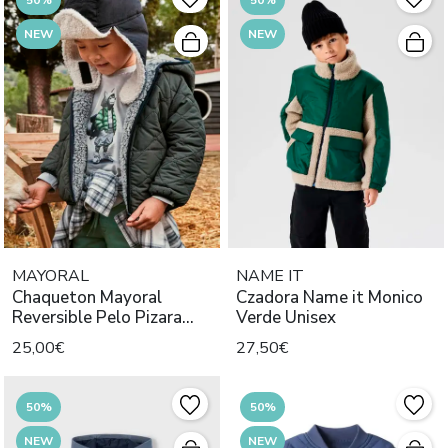
NEW
NEW
MAYORAL
NAME IT
Chaqueton Mayoral
Czadora Name it Monico
Reversible Pelo Pizara
Verde Unisex
Para Niño
25,00€
27,50€
50%
50%
NEW
NEW