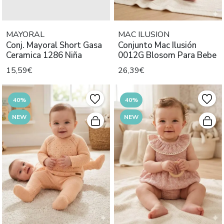
MAYORAL
MAC ILUSION
Conj. Mayoral Short Gasa
Conjunto Mac Ilusión
Ceramica 1286 Niña
0012G Blosom Para Bebe
15,59€
26,39€
40%
40%
NEW
NEW