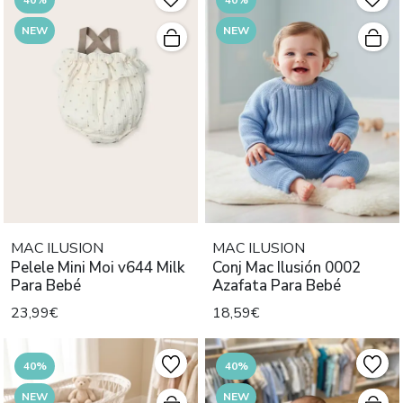
NEW
NEW
MAC ILUSION
MAC ILUSION
Pelele Mini Moi v644 Milk
Conj Mac Ilusión 0002
Para Bebé
Azafata Para Bebé
23,99€
18,59€
40%
40%
NEW
NEW