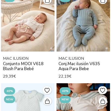
MAC ILUSION
MAC ILUSION
Conjunto MOOI V618
Conj.Mac ilusión V635
Blush Para Bebé
Aqua Para Bebe
29,39€
22,19€
40%
40%
NEW
NEW