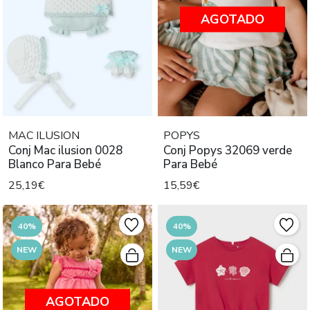
AGOTADO
MAC ILUSION
POPYS
Conj Mac ilusion 0028
Conj Popys 32069 verde
Blanco Para Bebé
Para Bebé
25,19€
15,59€
40%
40%
NEW
NEW
AGOTADO