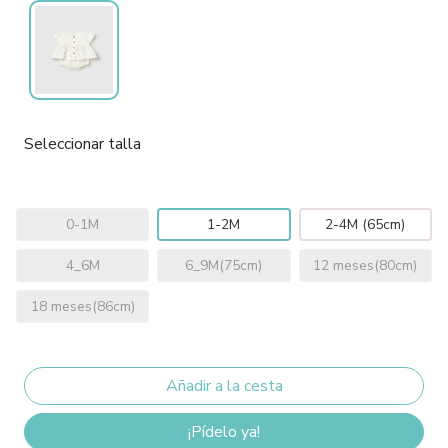
Seleccionar talla
0-1M
1-2M
2-4M (65cm)
4_6M
6_9M(75cm)
12 meses(80cm)
18 meses(86cm)
¡Pídelo ya!