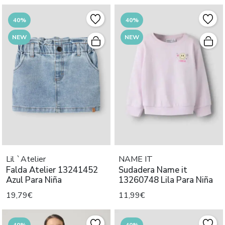
40%
40%
NEW
NEW
Lil `Atelier
NAME IT
Falda Atelier 13241452
Sudadera Name it
Azul Para Niña
13260748 Lila Para Niña
19,79€
11,99€
40%
40%