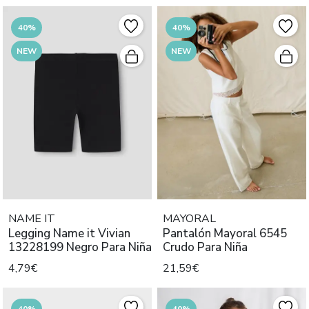
40%
40%
NEW
NEW
NAME IT
MAYORAL
Legging Name it Vivian
Pantalón Mayoral 6545
13228199 Negro Para Niña
Crudo Para Niña
4,79€
21,59€
40%
40%