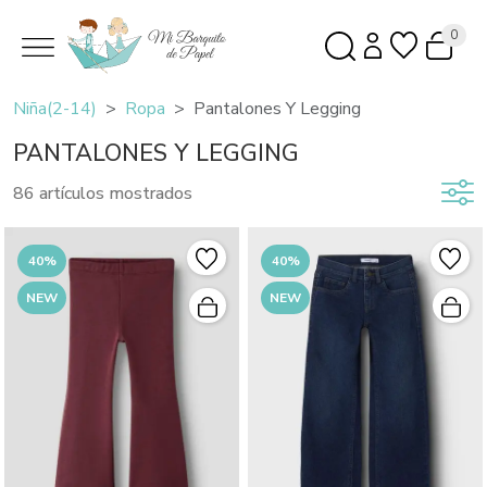
0
Niña(2-14)
Ropa
Pantalones Y Legging
PANTALONES Y LEGGING
86 artículos mostrados
40%
40%
NEW
NEW