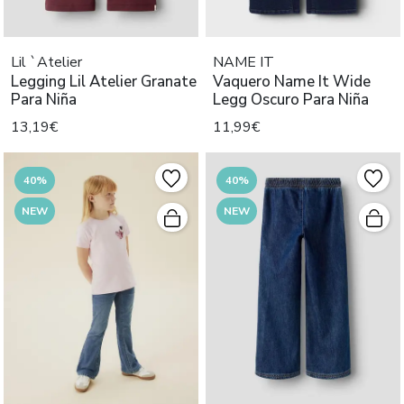
Lil `Atelier
NAME IT
Legging Lil Atelier Granate
Vaquero Name It Wide
Para Niña
Legg Oscuro Para Niña
13,19€
11,99€
40%
40%
NEW
NEW