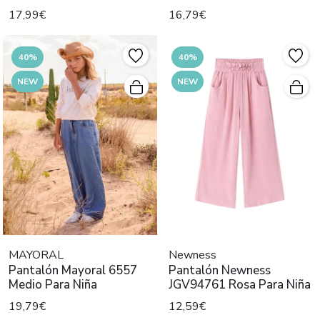
6552
17,99€
16,79€
40%
40%
NEW
NEW
MAYORAL
Newness
Pantalón Mayoral 6557
Pantalón Newness
Medio Para Niña
JGV94761 Rosa Para Niña
19,79€
12,59€