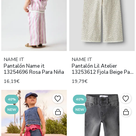
NAME IT
NAME IT
Pantalón Name it
Pantalón Lil Atelier
13254696 Rosa Para Niña
13253612 Fjola Beige Para
Niñ
16,19€
19,79€
40%
40%
NEW
NEW