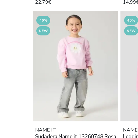
22,79€
14,99
40%
40%
NEW
NEW
NAME IT
NAME 
Sudadera Name it 13260748 Rosa
Leggi