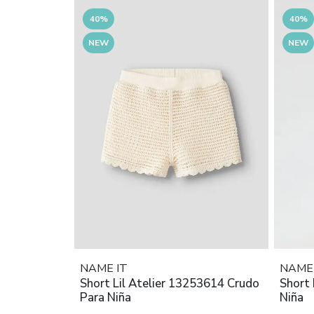
40%
40%
NEW
NEW
NAME IT
NAME 
Short Lil Atelier 13253614 Crudo
Short
Para Niña
Niña