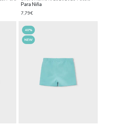
Para Niña
7,79€
40%
NEW