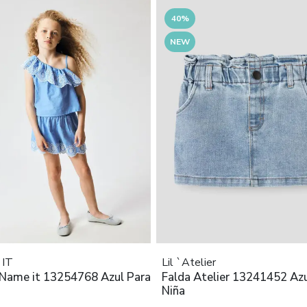
40%
NEW
IT
Lil `Atelier
 Name it 13254768 Azul Para
Falda Atelier 13241452 Azu
Niña