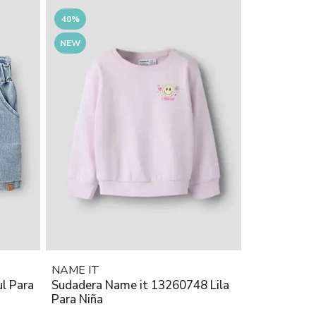
40%
NEW
NAME IT
l Para
Sudadera Name it 13260748 Lila
Para Niña