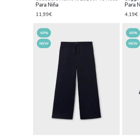
Para Niña
Para N
11,99€
4,19€
40%
40%
NEW
NEW