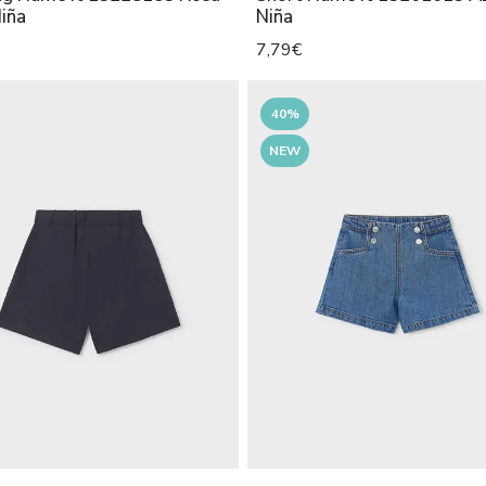
iña
Niña
7,79€
40%
NEW