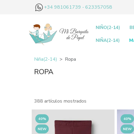
+34 981061739 - 623357058
NIÑO(2-14)
B
NIÑA(2-14)
M
Niña(2-14)
Ropa
ROPA
388 artículos mostrados
40%
40%
NEW
NEW