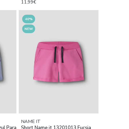
11,99€
40%
NEW
NAME IT
ul Para
Short Name it 13201013 Fucsia