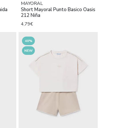
MAYORAL
uida
Short Mayoral Punto Basico Oasis
212 Niña
4,79€
40%
NEW