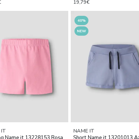
€
19,79€
40%
NEW
IT
NAME IT
ng Name it 13228153 Rosa
Short Name it 13201013 Az