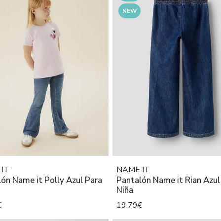
NEW
IT
NAME IT
ón Name it Polly Azul Para
Pantalón Name it Rian Azul
Niña
€
19,79€