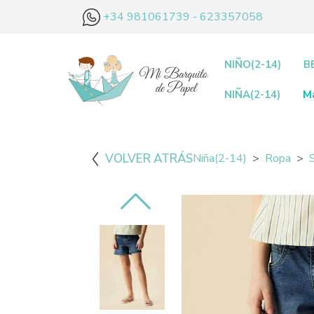
+34 981061739 - 623357058
NIÑO(2-14)
B
NIÑA(2-14)
M
VOLVER ATRÁS
Niña(2-14)
Ropa