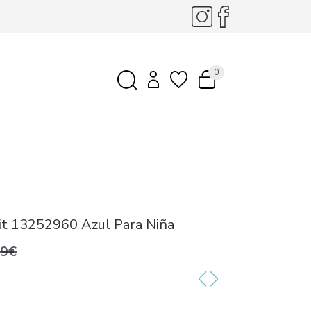
0
it 13252960 Azul Para Niña
99€