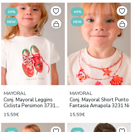
40%
40%
NEW
NEW
MAYORAL
MAYORAL
Conj. Mayoral Leggins
Conj. Mayoral Short Punto
Ciclista Persimon 3731
Fantasia Amapola 3231 Ni
Niña
15,59€
15,59€
40%
40%