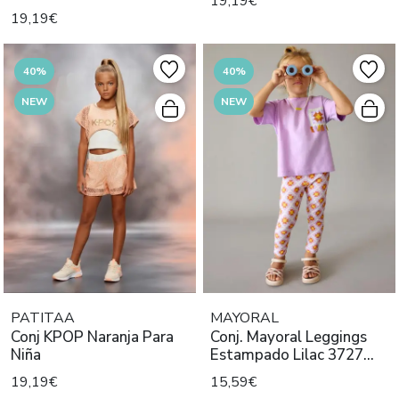
19,19€
19,19€
40%
40%
NEW
NEW
PATITAA
MAYORAL
Conj KPOP Naranja Para
Conj. Mayoral Leggings
Niña
Estampado Lilac 3727
Niña
19,19€
15,59€