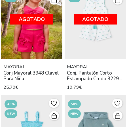
AGOTADO
AGOTADO
MAYORAL
MAYORAL
Conj Mayoral 3948 Clavel
Conj. Pantalón Corto
Para Niña
Estampado Crudo 3229
Mayoral
25,79€
19,79€
40%
50%
NEW
NEW