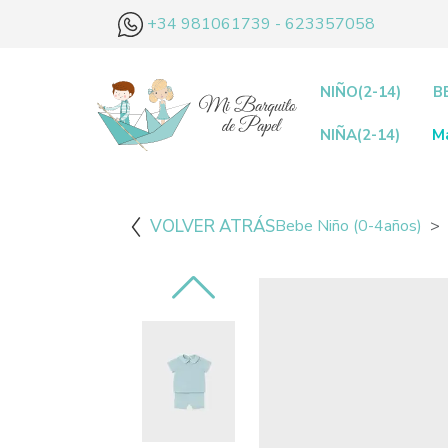
+34 981061739 - 623357058
NIÑO(2-14)
B
NIÑA(2-14)
M
VOLVER ATRÁS
Bebe Niño (0-4años)