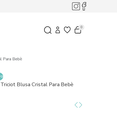
0
tal Para Bebè
VO
Triciot Blusa Cristal Para Bebè