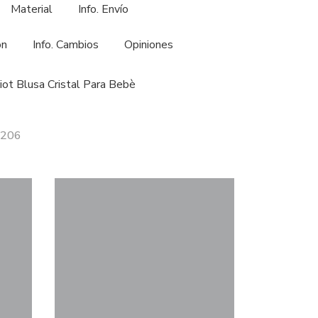
Material
Info. Envío
ón
Info. Cambios
Opiniones
ciot Blusa Cristal Para Bebè
1206