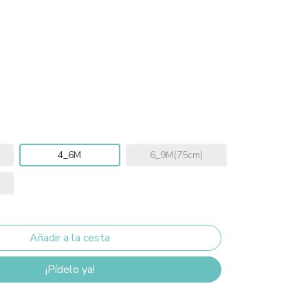
4_6M
6_9M(75cm)
¡Pídelo ya!