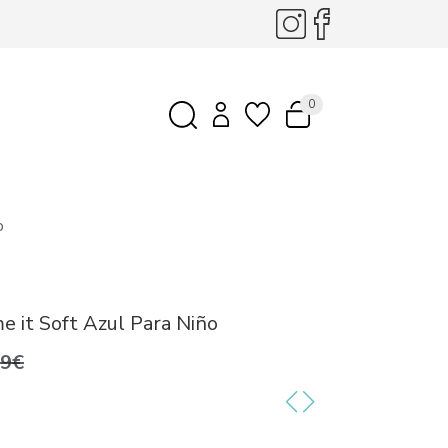
0
o
it Soft Azul Para Niño
99€