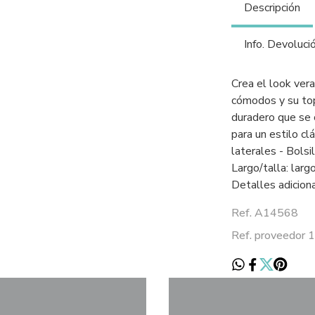
Descripción
Info. Devoluci
Crea el look ver
cómodos y su top
duradero que se c
para un estilo clá
laterales - Bolsil
Largo/talla: larg
Detalles adiciona
Ref. A14568
Ref. proveedor