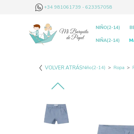
+34 981061739 - 623357058
NIÑO(2-14)
B
NIÑA(2-14)
M
VOLVER ATRÁS
Niño(2-14)
Ropa