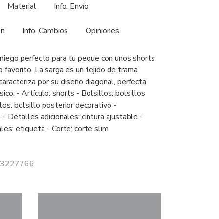
Material
Info. Envío
ón
Info. Cambios
Opiniones
aniego perfecto para tu peque con unos shorts
 favorito. La sarga es un tejido de trama
aracteriza por su diseño diagonal, perfecta
sico. - Artículo: shorts - Bolsillos: bolsillos
los: bolsillo posterior decorativo -
o - Detalles adicionales: cintura ajustable -
les: etiqueta - Corte: corte slim
 13227766