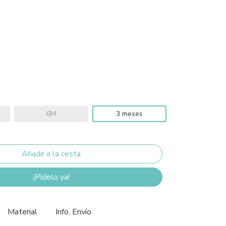
6M
3 meses
¡Pídelo ya!
Material
Info. Envío