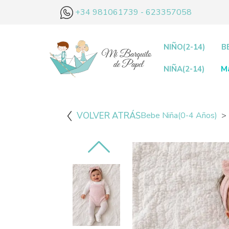
+34 981061739 - 623357058
NIÑO(2-14)
B
NIÑA(2-14)
M
VOLVER ATRÁS
Bebe Niña(0-4 Años)