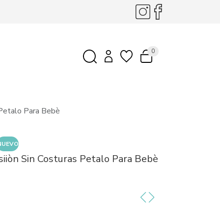
0
 Petalo Para Bebè
NUEVO
siiòn Sin Costuras Petalo Para Bebè