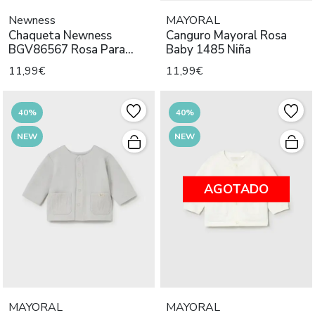
Newness
MAYORAL
Chaqueta Newness
Canguro Mayoral Rosa
BGV86567 Rosa Para
Baby 1485 Niña
Bebé
11,99€
11,99€
40%
40%
NEW
NEW
AGOTADO
MAYORAL
MAYORAL