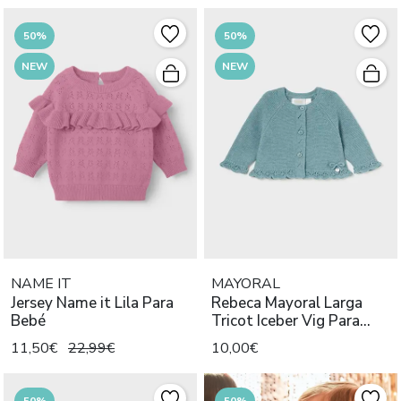
50%
50%
NEW
NEW
NAME IT
MAYORAL
Jersey Name it Lila Para
Rebeca Mayoral Larga
Bebé
Tricot Iceber Vig Para
Bebè
11,50€
22,99€
10,00€
50%
50%