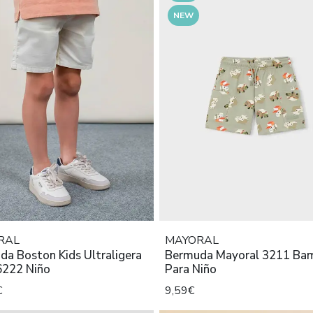
NEW
RAL
MAYORAL
a Boston Kids Ultraligera
Bermuda Mayoral 3211 Ba
6222 Niño
Para Niño
€
9,59€