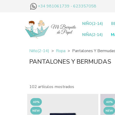
+34 981061739 - 623357058
NIÑO(2-14)
B
NIÑA(2-14)
M
Niño(2-14)
Ropa
Pantalones Y Bermuda
PANTALONES Y BERMUDAS
102 artículos mostrados
40%
40%
NEW
NEW