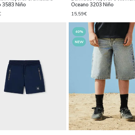
o 3583 Niño
Oceano 3203 Niño
€
15,59€
40%
NEW