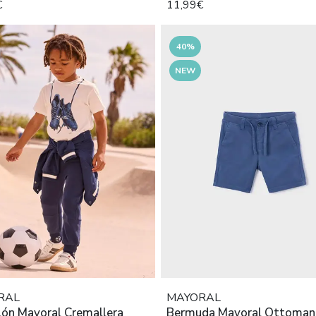
€
11,99€
40%
NEW
RAL
MAYORAL
lón Mayoral Cremallera
Bermuda Mayoral Ottoman