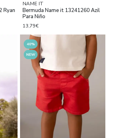
NAME IT
2 Ryan
Bermuda Name it 13241260 Azil
Para Niño
13,79€
40%
NEW