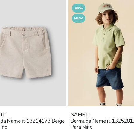
40%
NEW
IT
NAME IT
da Name it 13214173 Beige
Bermuda Name it 13252817
Niño
Para Niño