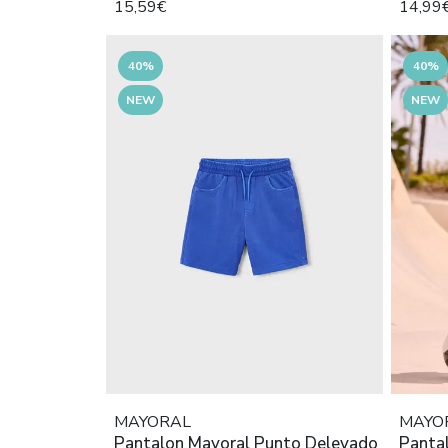
15,59€
14,99
40%
40%
NEW
NEW
MAYORAL
MAYO
Pantalon Mayoral Punto Delevado
Panta