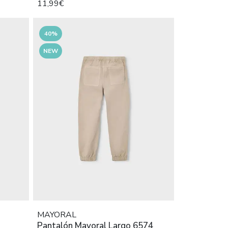
11,99€
40%
NEW
MAYORAL
Pantalón Mayoral Largo 6574