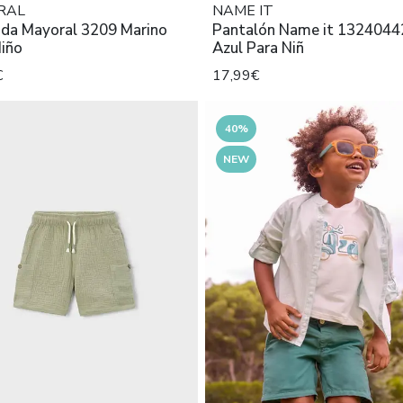
RAL
NAME IT
da Mayoral 3209 Marino
Pantalón Name it 1324044
Niño
Azul Para Niñ
€
17,99€
40%
NEW