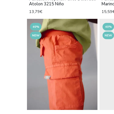
Atolon 3215 Niño
Marin
13,79€
15,59
40%
40%
NEW
NEW