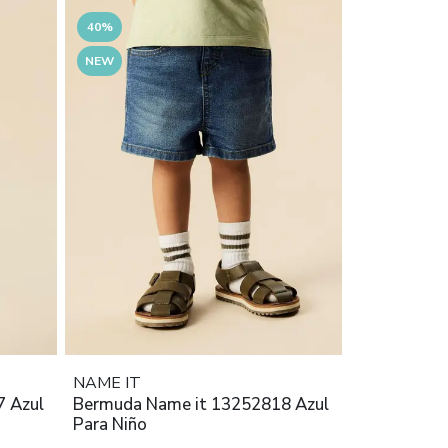
40%
NEW
NAME IT
 Azul
Bermuda Name it 13252818 Azul
Para Niño