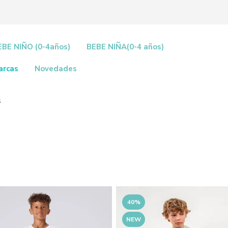
EBE NIÑO (0-4años)
BEBE NIÑA(0-4 años)
arcas
Novedades
s
40%
NEW