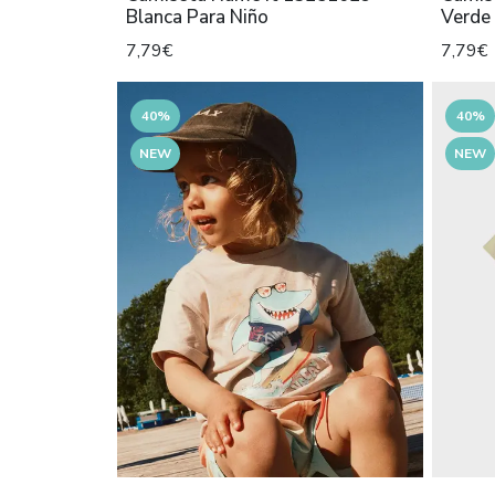
Blanca Para Niño
Verde 
7,79€
7,79€
40%
40%
NEW
NEW