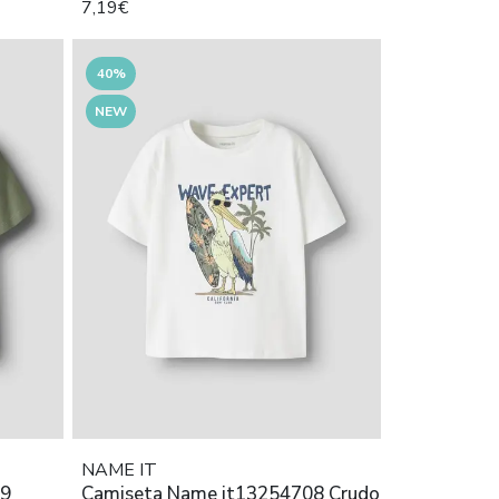
7,19€
40%
NEW
NAME IT
29
Camiseta Name it13254708 Crudo