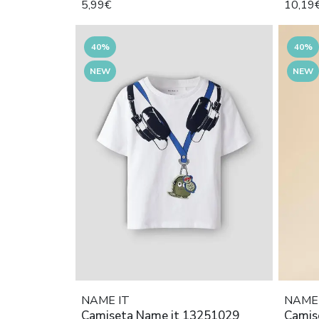
5,99€
10,19
40%
40%
NEW
NEW
NAME IT
NAME 
Camiseta Name it 13251029
Camis