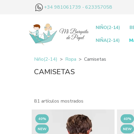
+34 981061739 - 623357058
NIÑO(2-14)
B
NIÑA(2-14)
M
Niño(2-14)
Ropa
Camisetas
CAMISETAS
81 artículos mostrados
40%
40%
NEW
NEW