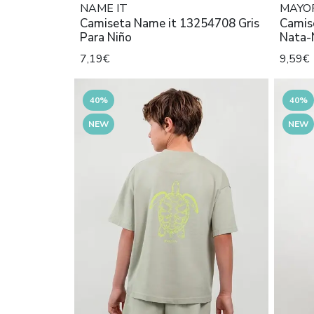
NAME IT
MAYO
Camiseta Name it 13254708 Gris
Camis
Para Niño
Nata-
7,19€
9,59€
40%
40%
NEW
NEW