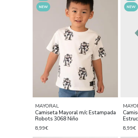
NEW
NEW
MAYORAL
MAYO
Camiseta Mayoral m/c Estampada
Camis
Robots 3068 Niño
Estruc
8,99€
8,99€