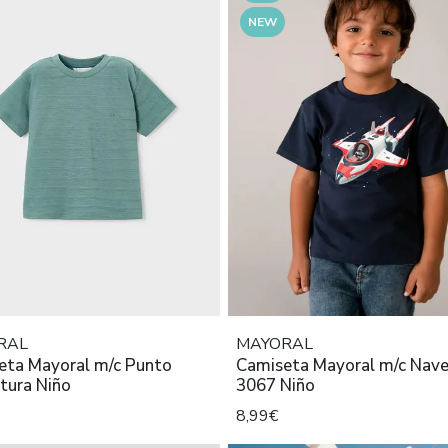
NEW
RAL
MAYORAL
eta Mayoral m/c Punto
Camiseta Mayoral m/c Nave
tura Niño
3067 Niño
8,99€