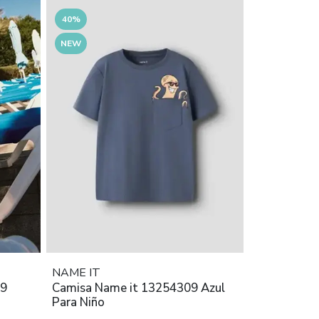
40%
NEW
NAME IT
09
Camisa Name it 13254309 Azul
Para Niño