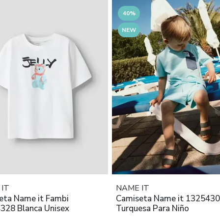
40%
NEW
IT
NAME IT
a Name it Fambi
Camiseta Name it 132543
328 Blanca Unisex
Turquesa Para Niño