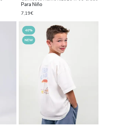
Para Niño
7,19€
40%
NEW