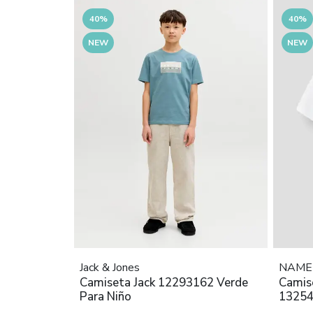
40%
40%
NEW
NEW
Jack & Jones
NAME 
Camiseta Jack 12293162 Verde
Camiset
Para Niño
13254