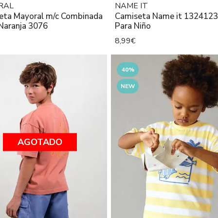
RAL
NAME IT
eta Mayoral m/c Combinada
Camiseta Name it 1324123
Naranja 3076
Para Niño
8,99€
40%
NEW
AGOTADO