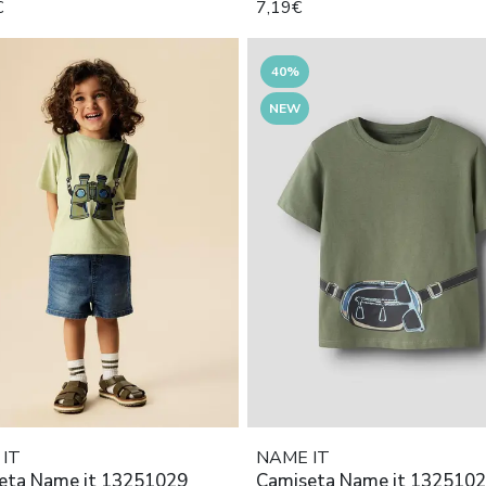
€
7,19€
40%
NEW
IT
NAME IT
eta Name it 13251029
Camiseta Name it 132510