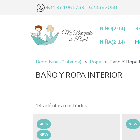
+34 981061739 - 623357058
NIÑO(2-14)
B
NIÑA(2-14)
M
Bebe Niño (0-4años)
Ropa
Baño Y Ropa I
BAÑO Y ROPA INTERIOR
14 artículos mostrados
40%
NEW
NEW