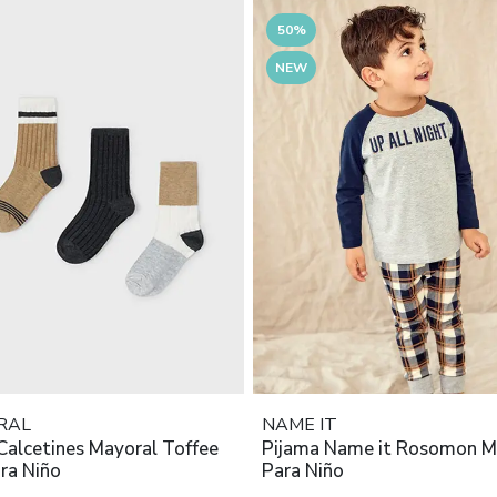
50%
NEW
RAL
NAME IT
Calcetines Mayoral Toffee
Pijama Name it Rosomon M
ra Niño
Para Niño