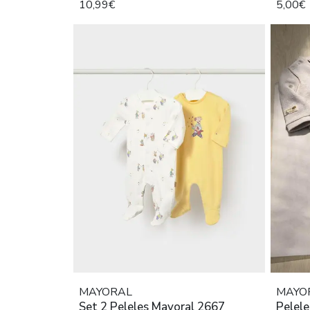
10,99€
5,00€
MAYORAL
MAYO
Set 2 Peleles Mayoral 2667
Pelel