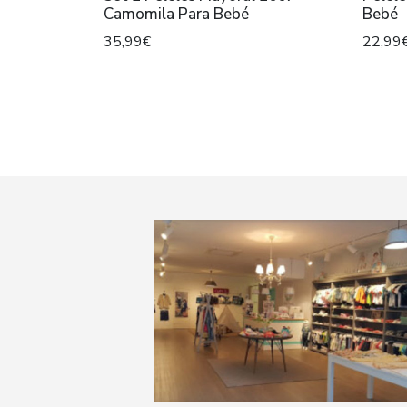
Camomila Para Bebé
Bebé
35,99€
22,99