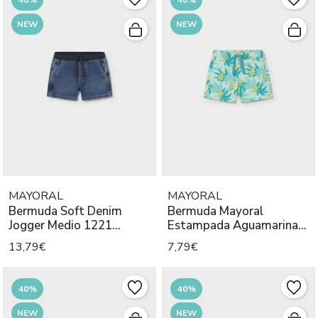
NEW
NEW
MAYORAL
MAYORAL
Bermuda Soft Denim
Bermuda Mayoral
Jogger Medio 1221
Estampada Aguamarina
Mayoral Niño
1224 Niño
13,79€
7,79€
40%
40%
NEW
NEW