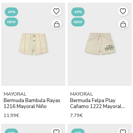
40%
40%
NEW
NEW
MAYORAL
MAYORAL
Bermuda Bambula Rayas
Bermuda Felpa Play
1216 Mayoral Niño
Cañamo 1222 Mayoral
Niño
11,99€
7,79€
40%
40%