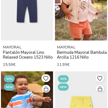
MAYORAL
MAYORAL
Pantalón Mayoral Lino
Bermuda Mayoral Bambula
Relaxed Oceano 1523 Niño
Arcilla 1216 Niño
15,59€
11,99€
40%
40%
NEW
NEW