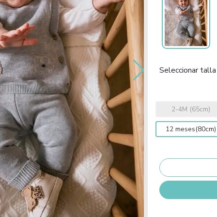
Seleccionar talla
2-4M (65cm)
12 meses(80cm)