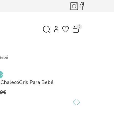
0
 Bebé
VO
 ChalecoGris Para Bebé
99€