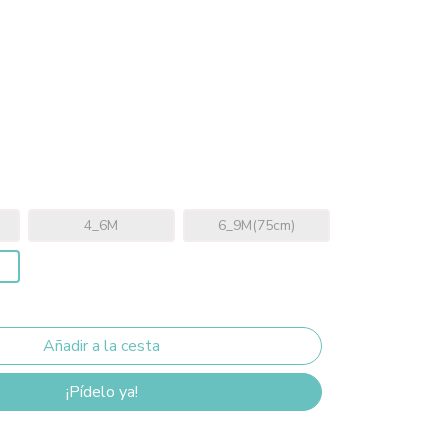
4_6M
6_9M(75cm)
¡Pídelo ya!