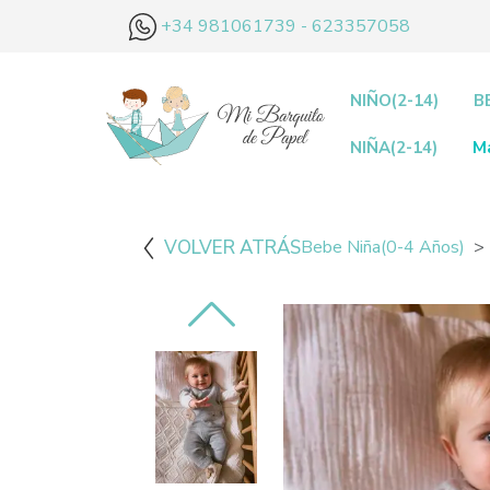
+34 981061739 - 623357058
NIÑO(2-14)
B
NIÑA(2-14)
M
VOLVER ATRÁS
Bebe Niña(0-4 Años)