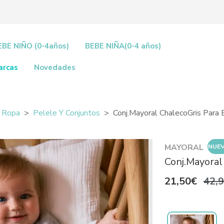
EBE NIÑO (0-4años)
BEBE NIÑA(0-4 años)
arcas
Novedades
Ropa
Pelele Y Conjuntos
Conj.Mayoral ChalecoGris Para
MAYORAL
NUE
Conj.Mayoral
21,50€
42,