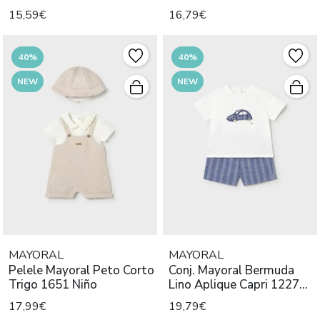
Niño
15,59€
16,79€
40%
40%
NEW
NEW
MAYORAL
MAYORAL
Pelele Mayoral Peto Corto
Conj. Mayoral Bermuda
Trigo 1651 Niño
Lino Aplique Capri 1227
Niño
17,99€
19,79€