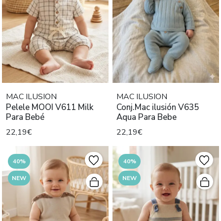
MAC ILUSION
MAC ILUSION
Pelele MOOI V611 Milk
Conj.Mac ilusión V635
Para Bebé
Aqua Para Bebe
22,19€
22,19€
40%
40%
NEW
NEW