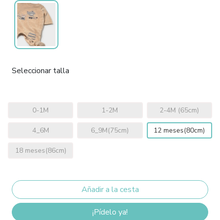
Seleccionar talla
0-1M
1-2M
2-4M (65cm)
4_6M
6_9M(75cm)
12 meses(80cm)
18 meses(86cm)
¡Pídelo ya!