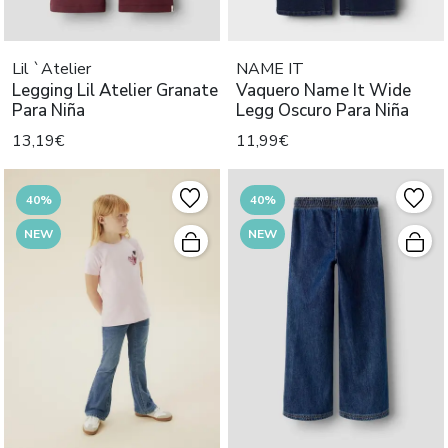
Lil `Atelier
NAME IT
Legging Lil Atelier Granate
Vaquero Name It Wide
Para Niña
Legg Oscuro Para Niña
13,19€
11,99€
40%
40%
NEW
NEW