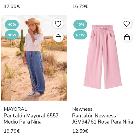
6552
17,99€
16,79€
40%
40%
NEW
NEW
MAYORAL
Newness
Pantalón Mayoral 6557
Pantalón Newness
Medio Para Niña
JGV94761 Rosa Para Niña
19,79€
12,59€