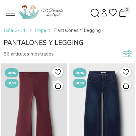
0
Niña(2-14)
Ropa
Pantalones Y Legging
PANTALONES Y LEGGING
86 artículos mostrados
40%
40%
NEW
NEW