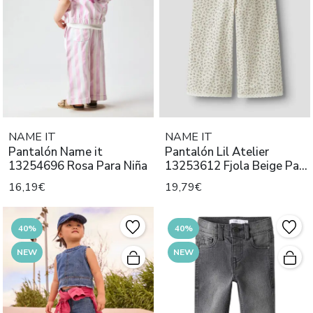
NAME IT
NAME IT
Pantalón Name it
Pantalón Lil Atelier
13254696 Rosa Para Niña
13253612 Fjola Beige Para
Niñ
16,19€
19,79€
40%
40%
NEW
NEW