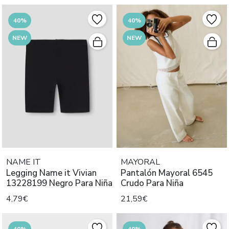
40%
40%
NEW
NEW
NAME IT
MAYORAL
Legging Name it Vivian
Pantalón Mayoral 6545
13228199 Negro Para Niña
Crudo Para Niña
4,79€
21,59€
40%
40%