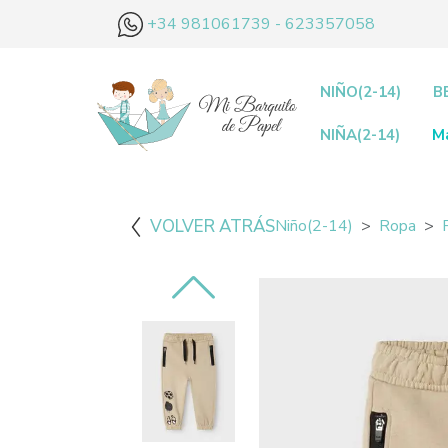
+34 981061739 - 623357058
NIÑO(2-14)
B
NIÑA(2-14)
M
VOLVER ATRÁS
Niño(2-14)
Ropa