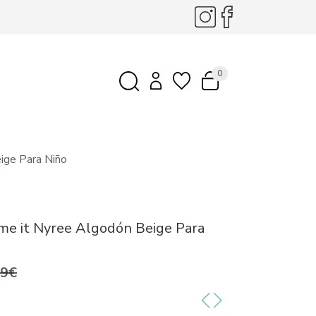
0
ige Para Niño
me it Nyree Algodón Beige Para
99€