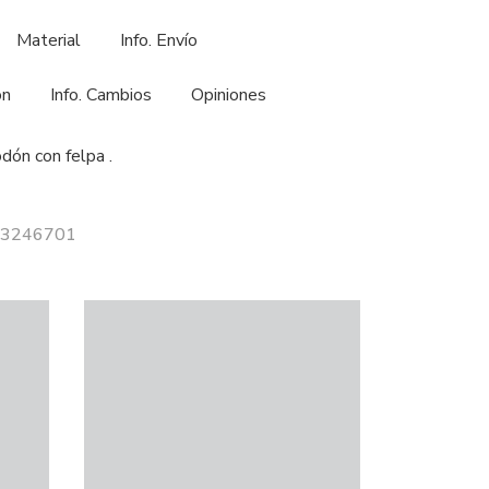
Material
Info. Envío
ón
Info. Cambios
Opiniones
dón con felpa .
 13246701