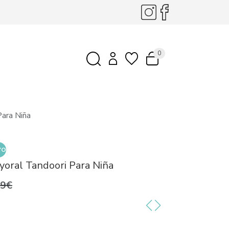
0
ara Niña
VO
oral Tandoori Para Niña
99€