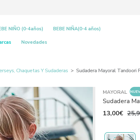
EBE NIÑO (0-4años)
BEBE NIÑA(0-4 años)
arcas
Novedades
Jerseys, Chaquetas Y Sudaderas
Sudadera Mayoral Tandoori P
MAYORAL
NUE
Sudadera May
13,00€
25,