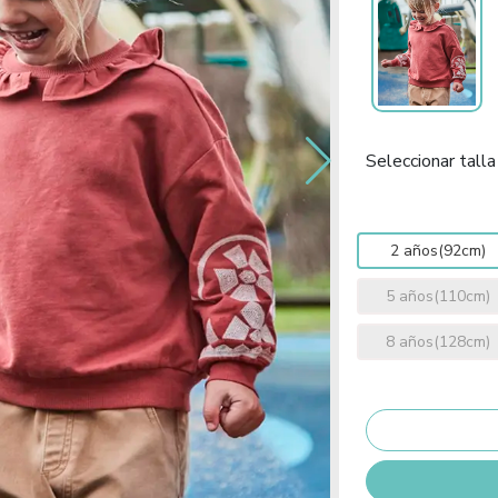
Seleccionar talla
2 años(92cm)
5 años(110cm)
8 años(128cm)