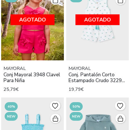
AGOTADO
AGOTADO
MAYORAL
MAYORAL
Conj Mayoral 3948 Clavel
Conj. Pantalón Corto
Para Niña
Estampado Crudo 3229
Mayoral
25,79€
19,79€
40%
50%
NEW
NEW