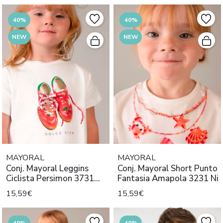
40%
40%
NEW
NEW
MAYORAL
MAYORAL
Conj. Mayoral Leggins
Conj. Mayoral Short Punto
Ciclista Persimon 3731
Fantasia Amapola 3231 Ni
Niña
15,59€
15,59€
40%
40%