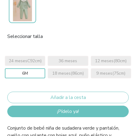
Seleccionar talla
24 mesesC92cm)
36 meses
12 meses(80cm)
6M
18 meses(86cm)
9 meses(75cm)
¡Pídelo ya!
Conjunto de bebé niña de sudadera verde y pantalón,
cuello con volante con hojas azul, puño elástico y