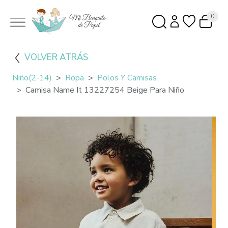
0
VOLVER ATRÁS
Niño(2-14)
Ropa
Polos Y Camisas
Camisa Name It 13227254 Beige Para Niño