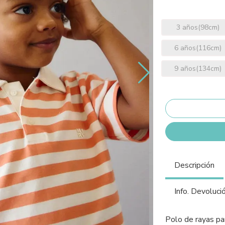
3 años(98cm)
6 años(116cm)
9 años(134cm)
Descripción
Info. Devoluci
Polo de rayas pa