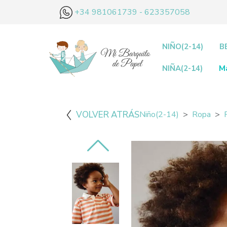
+34 981061739 - 623357058
NIÑO(2-14)
B
NIÑA(2-14)
M
VOLVER ATRÁS
Niño(2-14)
Ropa