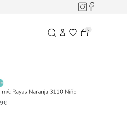
0
VO
 m/c Rayas Naranja 3110 Niño
99€