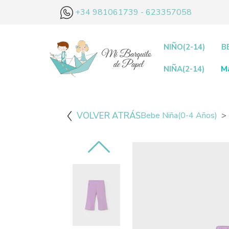
+34 981061739 - 623357058
NIÑO(2-14)
B
NIÑA(2-14)
M
VOLVER ATRÁS
Bebe Niña(0-4 Años)