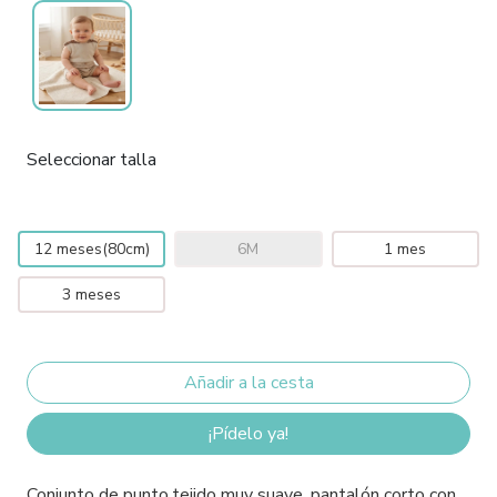
Seleccionar talla
12 meses(80cm)
6M
1 mes
3 meses
¡Pídelo ya!
Conjunto de punto,tejido muy suave, pantalón corto con