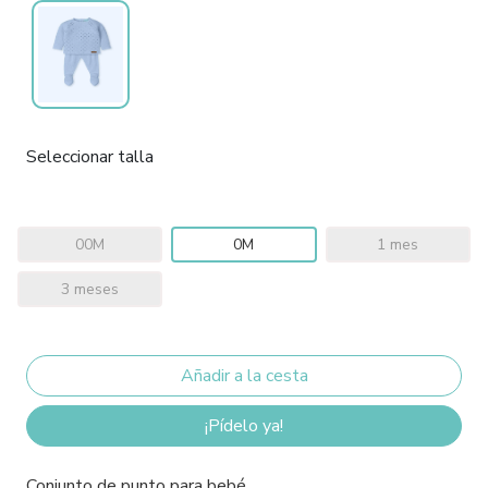
Seleccionar talla
00M
0M
1 mes
3 meses
¡Pídelo ya!
Conjunto de punto para bebé.