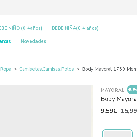
EBE NIÑO (0-4años)
BEBE NIÑA(0-4 años)
arcas
Novedades
Ropa
Camisetas,camisas,polos
Body Mayoral 1739 Ment
MAYORAL
NUE
Body Mayora
9,59€
15,9