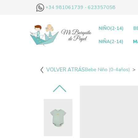
+34 981061739 - 623357058
NIÑO(2-14)
B
NIÑA(2-14)
M
VOLVER ATRÁS
Bebe Niño (0-4años)