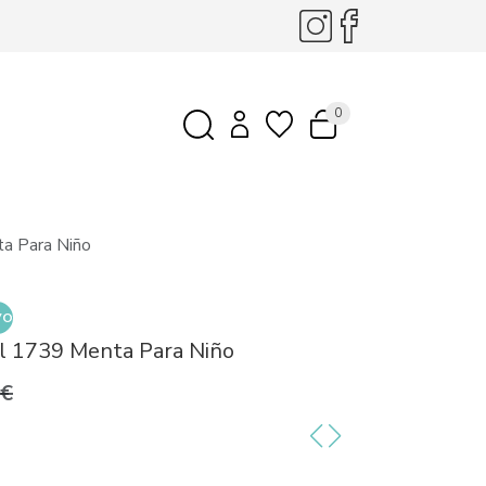
0
a Para Niño
VO
l 1739 Menta Para Niño
9€