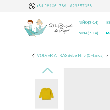
+34 981061739 - 623357058
NIÑO(2-14)
B
NIÑA(2-14)
M
VOLVER ATRÁS
Bebe Niño (0-4años)