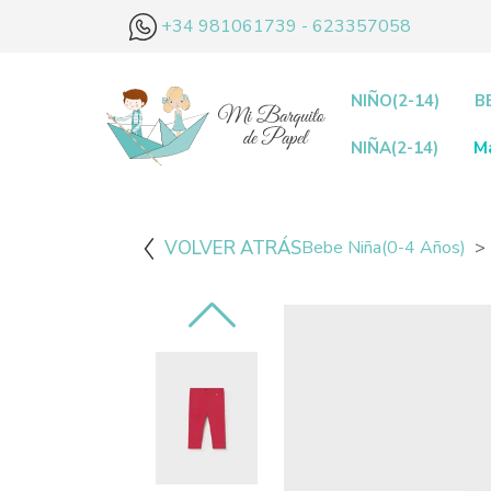
+34 981061739 - 623357058
NIÑO(2-14)
B
NIÑA(2-14)
M
VOLVER ATRÁS
Bebe Niña(0-4 Años)