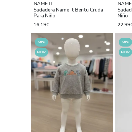
NAME IT
NAME 
Sudadera Name it Bentu Cruda
Sudadera Na
Para Niño
Niño
16,19€
22,99
50%
50%
NEW
NEW