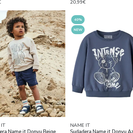
€
20,99€
40%
NEW
IT
NAME IT
era Name it Donvu Beige
Sudadera Name it Donvu Az