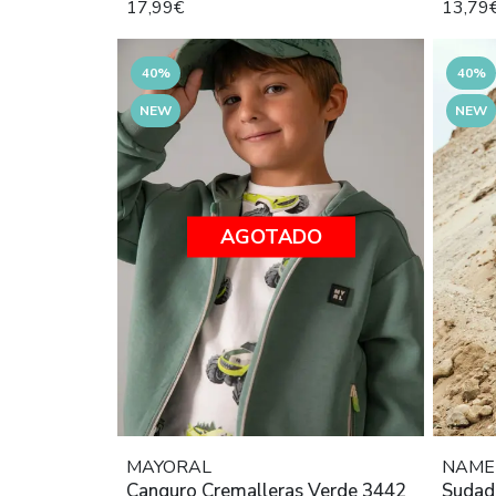
17,99€
13,79
40%
40%
NEW
NEW
AGOTADO
MAYORAL
NAME 
Canguro Cremalleras Verde 3442
Sudad