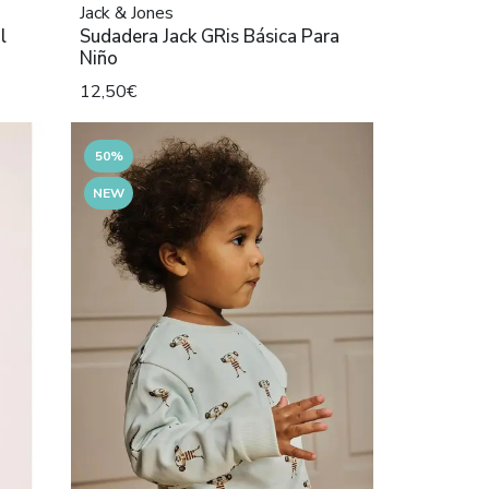
Jack & Jones
l
Sudadera Jack GRis Básica Para
Niño
12,50€
50%
NEW