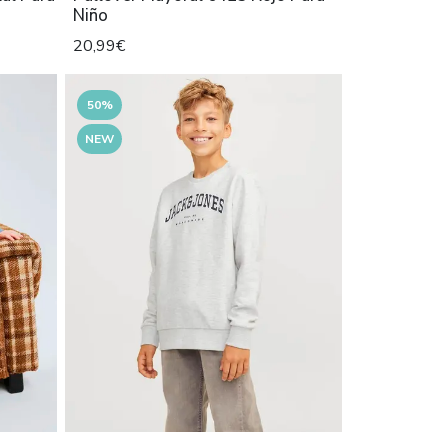
Niño
20,99€
50%
NEW