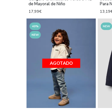
de Mayoral de Niño
Para 
17,99€
13,19
40%
NEW
NEW
AGOTADO