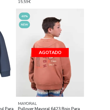
15,59€
40%
NEW
AGOTADO
MAYORAL
ul Para
Pullover Mayoral 6423 Rojo Para