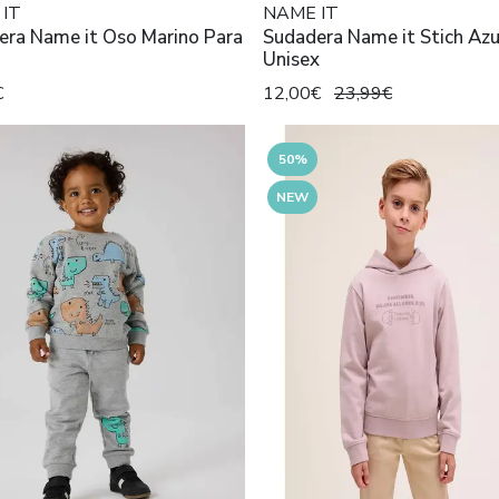
IT
NAME IT
me it Oso Marino Para
Sudadera Name it Stich Azu
Unisex
€
12,00€
23,99€
50%
NEW