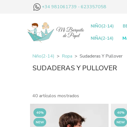
+34 981061739 - 623357058
NIÑO(2-14)
B
NIÑA(2-14)
M
Niño(2-14)
Ropa
Sudaderas Y Pullover
SUDADERAS Y PULLOVER
40 artículos mostrados
40%
40%
NEW
NEW