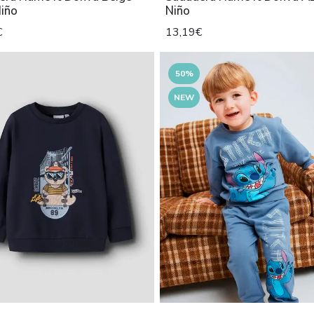
Niño
Niño
€
13,19€
50%
NEW