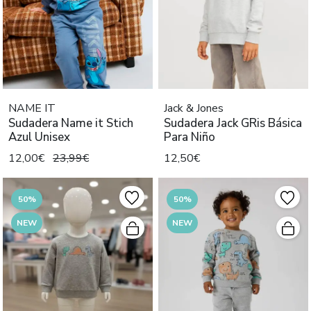
NAME IT
Jack & Jones
Sudadera Name it Stich
Sudadera Jack GRis Básica
Azul Unisex
Para Niño
12,00€
23,99€
12,50€
50%
50%
NEW
NEW