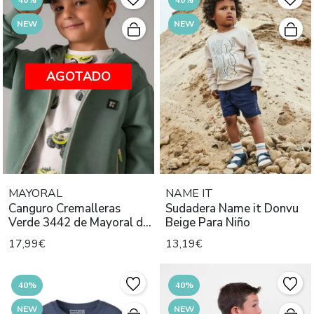
NEW
NEW
AGOTADO
MAYORAL
NAME IT
Canguro Cremalleras
Sudadera Name it Donvu
Verde 3442 de Mayoral de
Beige Para Niño
Niño
17,99€
13,19€
40%
40%
NEW
NEW