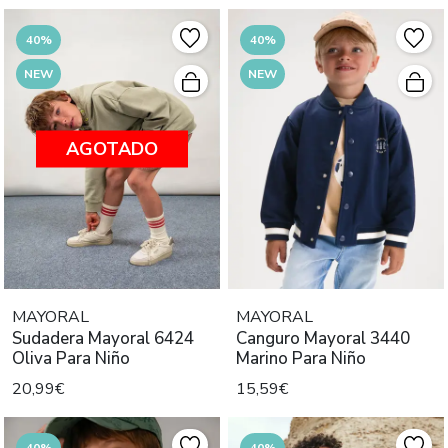
40%
40%
NEW
NEW
AGOTADO
MAYORAL
MAYORAL
Sudadera Mayoral 6424
Canguro Mayoral 3440
Oliva Para Niño
Marino Para Niño
20,99€
15,59€
40%
40%