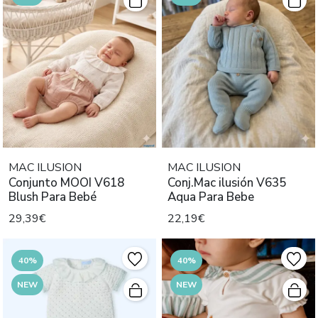
MAC ILUSION
MAC ILUSION
Conjunto MOOI V618
Conj.Mac ilusión V635
Blush Para Bebé
Aqua Para Bebe
29,39€
22,19€
40%
40%
NEW
NEW