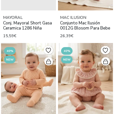
MAYORAL
MAC ILUSION
Conj. Mayoral Short Gasa
Conjunto Mac Ilusión
Ceramica 1286 Niña
0012G Blosom Para Bebe
15,59€
26,39€
40%
40%
NEW
NEW