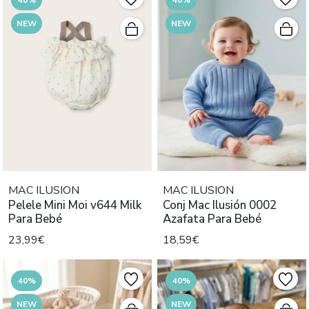
NEW
NEW
MAC ILUSION
MAC ILUSION
Pelele Mini Moi v644 Milk
Conj Mac Ilusión 0002
Para Bebé
Azafata Para Bebé
23,99€
18,59€
40%
40%
NEW
NEW