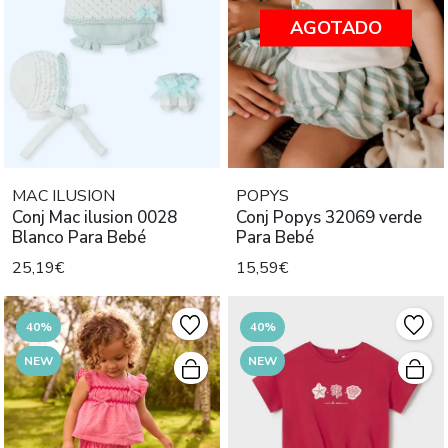
AGOTADO
MAC ILUSION
POPYS
Conj Mac ilusion 0028
Conj Popys 32069 verde
Blanco Para Bebé
Para Bebé
25,19€
15,59€
40%
40%
NEW
NEW