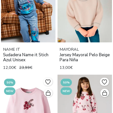
NAME IT
MAYORAL
Sudadera Name it Stich
Jersey Mayoral Pelo Beige
Azul Unisex
Para Niña
12,00€
23,99€
13,00€
50%
50%
NEW
NEW