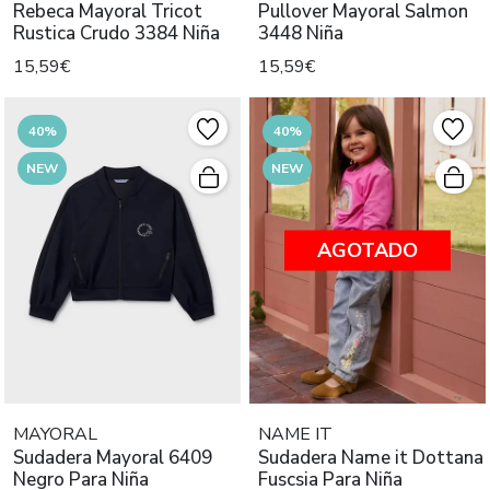
Rebeca Mayoral Tricot
Pullover Mayoral Salmon
Rustica Crudo 3384 Niña
3448 Niña
15,59€
15,59€
40%
40%
NEW
NEW
AGOTADO
MAYORAL
NAME IT
Sudadera Mayoral 6409
Sudadera Name it Dottana
Negro Para Niña
Fuscsia Para Niña