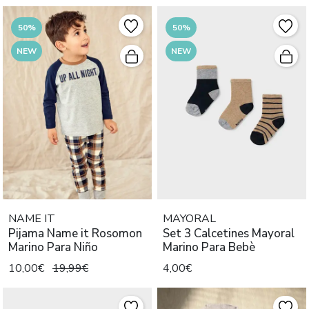
50%
50%
NEW
NEW
NAME IT
MAYORAL
Pijama Name it Rosomon
Set 3 Calcetines Mayoral
Marino Para Niño
Marino Para Bebè
10,00€
19,99€
4,00€