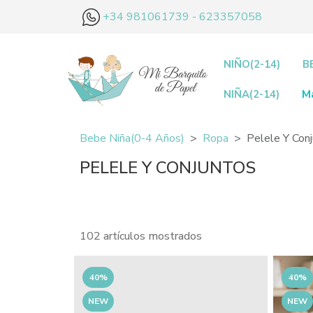
+34 981061739 - 623357058
NIÑO(2-14)
B
NIÑA(2-14)
M
Bebe Niña(0-4 Años)
Ropa
Pelele Y Con
PELELE Y CONJUNTOS
102 artículos mostrados
40%
40%
NEW
NEW