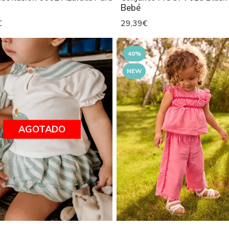
Bebé
€
29,39€
40%
NEW
AGOTADO