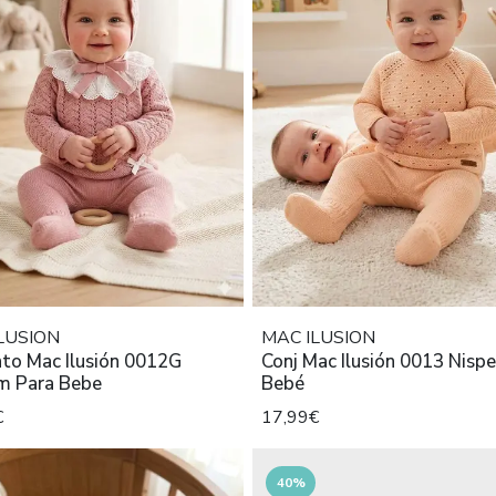
LUSION
MAC ILUSION
nto Mac Ilusión 0012G
Conj Mac Ilusión 0013 Nisp
m Para Bebe
Bebé
€
17,99€
40%