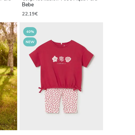
Bebe
22,19€
40%
NEW