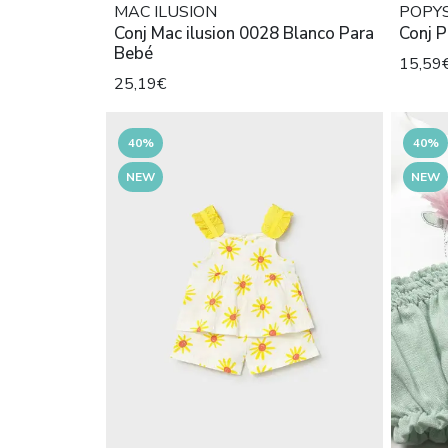
MAC ILUSION
POPY
Conj Mac ilusion 0028 Blanco Para
Conj 
Bebé
15,59
25,19€
40%
40%
NEW
NEW