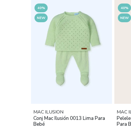
40%
40%
NEW
NEW
MAC ILUSION
MAC I
Conj Mac Ilusión 0013 Lima Para
Pelele
Bebé
Para 