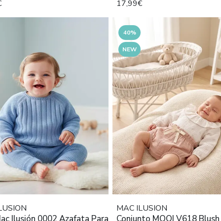
€
17,99€
40%
NEW
LUSION
MAC ILUSION
ac Ilusión 0002 Azafata Para
Conjunto MOOI V618 Blush