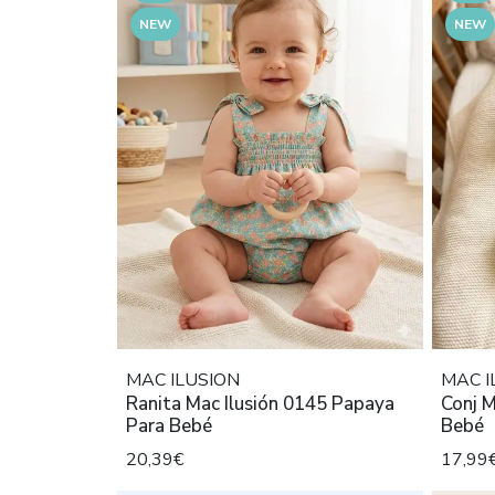
NEW
NEW
MAC ILUSION
MAC I
Ranita Mac Ilusión 0145 Papaya
Conj M
Para Bebé
Bebé
20,39€
17,99