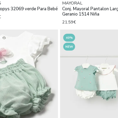
S
MAYORAL
Popys 32069 verde Para Bebé
Conj. Mayoral Pantalon Lar
Geranio 1514 Niña
€
21,59€
40%
NEW