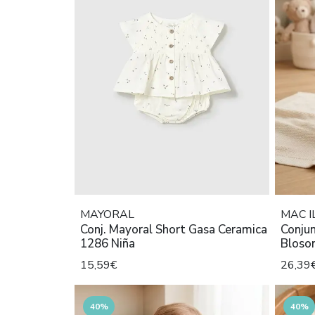
MAYORAL
MAC I
Conj. Mayoral Short Gasa Ceramica
Conju
1286 Niña
Bloso
15,59€
26,39
40%
40%