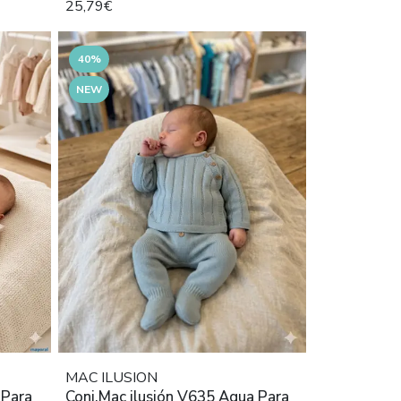
25,79€
40%
NEW
MAC ILUSION
 Para
Conj.Mac ilusión V635 Aqua Para