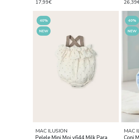
17,99€
26,39
40%
40%
NEW
NEW
MAC ILUSION
MAC I
Pelele Mini Moi v644 Milk Para
Conj M