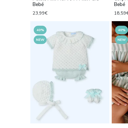
Bebé
Bebé
23,99€
18,59
40%
40%
NEW
NEW