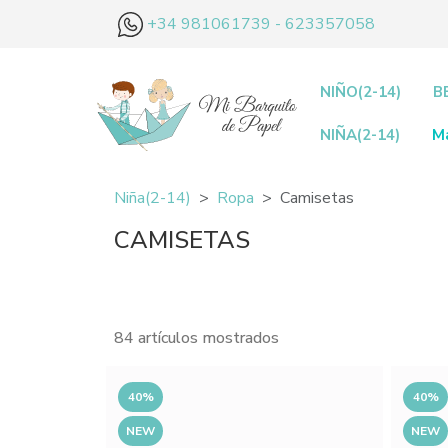
+34 981061739 - 623357058
NIÑO(2-14)
B
NIÑA(2-14)
M
Niña(2-14)
Ropa
Camisetas
CAMISETAS
84 artículos mostrados
40%
40%
NEW
NEW