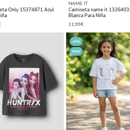
NAME IT
eta Only 15374871 Azul
Camiseta name it 1326403
iña
Blanca Para Niña
€
11,99€
40%
NEW