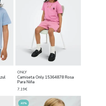
ONLY
zul
Camiseta Only 15364878 Rosa
Para Niña
7,19€
40%