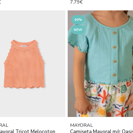
€
7,79€
40%
NEW
RAL
MAYORAL
ayoral Tricot Melocoton
Camiseta Mayoral m/c Oasi