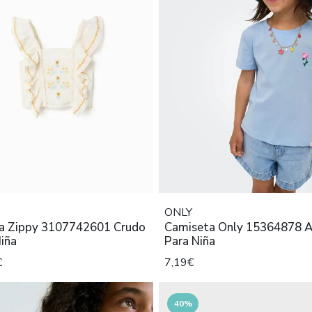
ONLY
a Zippy 3107742601 Crudo
Camiseta Only 15364878 A
iña
Para Niña
€
7,19€
40%