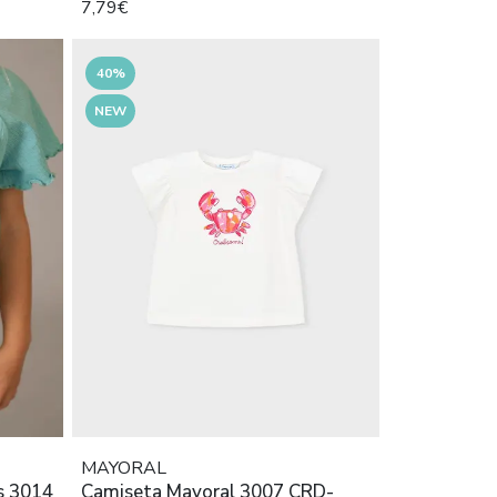
7,79€
40%
NEW
MAYORAL
s 3014
Camiseta Mayoral 3007 CRD-