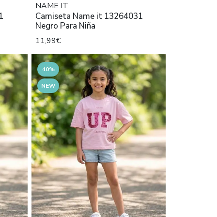
NAME IT
1
Camiseta Name it 13264031
Negro Para Niña
11,99€
40%
NEW