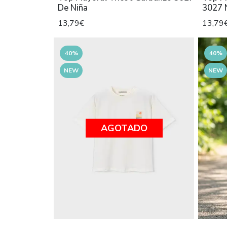
De Niña
3027 
13,79€
13,79
40%
40%
NEW
NEW
AGOTADO