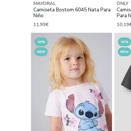
MAYORAL
ONLY
Camiseta Bostom 6045 Nata Para
Camis
Niño
Para N
11,99€
10,19
40%
40%
NEW
NEW