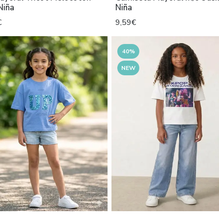
Niña
Niña
€
9,59€
40%
NEW