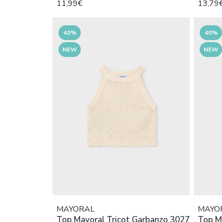
11,99€
13,79
40%
40%
NEW
NEW
MAYORAL
MAYO
Top Mayoral Tricot Garbanzo 3027
Top M