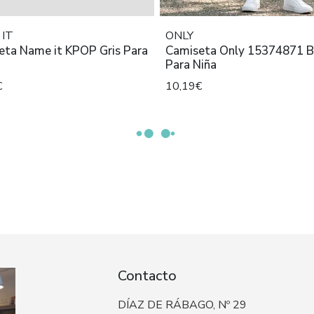
IT
ONLY
eta Name it KPOP Gris Para
Camiseta Only 15374871 B
Para Niña
€
10,19€
Contacto
DÍAZ DE RÁBAGO, Nº 29