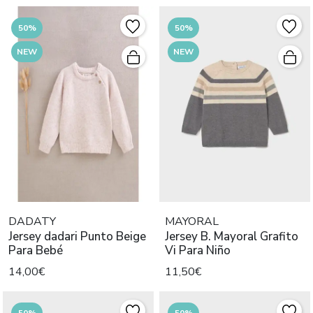
50%
50%
NEW
NEW
DADATY
MAYORAL
Jersey dadari Punto Beige
Jersey B. Mayoral Grafito
Para Bebé
Vi Para Niño
14,00€
11,50€
50%
50%